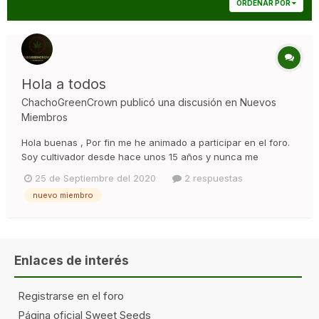
ORDENAR POR
Hola a todos
ChachoGreenCrown
publicó una discusión en
Nuevos
Miembros
Hola buenas , Por fin me he animado a participar en el foro.
Soy cultivador desde hace unos 15 años y nunca me
propuse hacer esto de postear y demas... ya que al ser ilegal
25 de Septiembre del 2020
2 respuestas
el cultivo en España.. es como decir: " hola polize, aquí estoy
nuevo miembro
venid a por mi que yo cultivo" jajajja. Los tiempos van ca...
Enlaces de interés
Registrarse en el foro
Página oficial Sweet Seeds