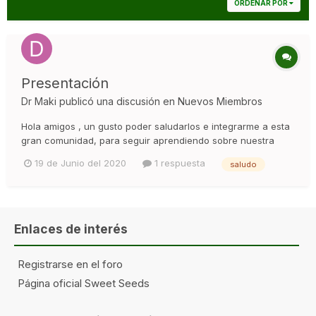
ORDENAR POR
Presentación
Dr Maki
publicó una discusión en
Nuevos Miembros
Hola amigos , un gusto poder saludarlos e integrarme a esta
gran comunidad, para seguir aprendiendo sobre nuestra
amada planta sagrada! 🥰🥰🥰 , tengo expieriencia 10 años
19 de Junio del 2020
1 respuesta
saludo
cultivando solo en interior y muchas ganas y disposición
para seguir aprendiendo , soy chileno , saludos desde
Calama ✌️
Enlaces de interés
Registrarse en el foro
Página oficial Sweet Seeds