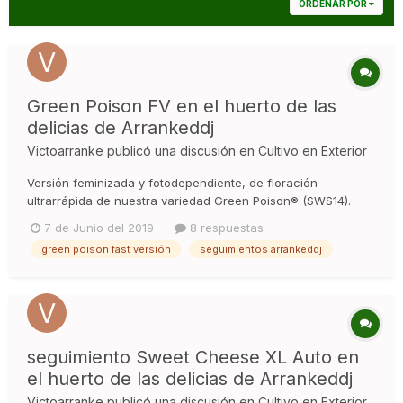
ORDENAR POR
Green Poison FV en el huerto de las
delicias de Arrankeddj
Victoarranke
publicó una discusión en
Cultivo en Exterior
Versión feminizada y fotodependiente, de floración
ultrarrápida de nuestra variedad Green Poison® (SWS14).
Variedad F1 resultado del cruce entre un clon élite de
7 de Junio del 2019
8 respuestas
nuestra apreciada Green Poison® y una cepa seleccionada
green poison fast versión
seguimientos arrankeddj
de autoflorecientes de 3ª generación de la variedad Green
Poison Auto® (SWS30). Es...
seguimiento Sweet Cheese XL Auto en
el huerto de las delicias de Arrankeddj
Victoarranke
publicó una discusión en
Cultivo en Exterior