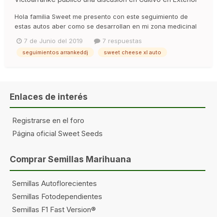
Hola familia Sweet me presento con este seguimiento de
estas autos aber como se desarrollan en mi zona medicinal
así que lo preparo todo y empezamos..... Saludos y suerte.
7 de Junio del 2019
7 respuestas
Arrankeddj
seguimientos arrankeddj
sweet cheese xl auto
Enlaces de interés
Registrarse en el foro
Página oficial Sweet Seeds
Comprar Semillas Marihuana
Semillas Autoflorecientes
Semillas Fotodependientes
Semillas F1 Fast Version®