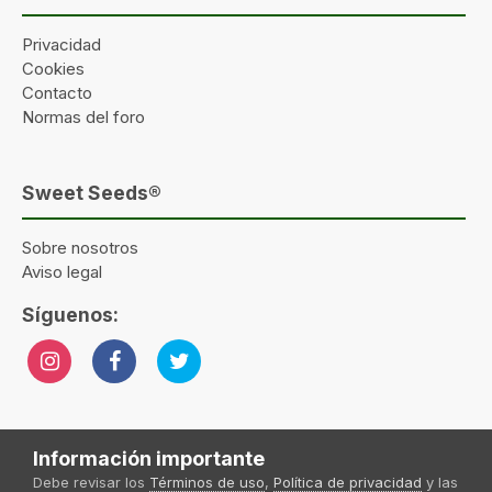
Privacidad
Cookies
Contacto
Normas del foro
Sweet Seeds®
Sobre nosotros
Aviso legal
Síguenos:
Información importante
Idioma
Tema
Política de privacidad
Contactar
Sweet Seeds® 2024
Debe revisar los
Términos de uso
,
Política de privacidad
y las