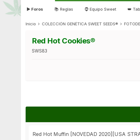
▶ Foros
📚 Reglas
🧔 Equipo Sweet
👑 Tab
Inicio
COLECCIÓN GENÉTICA SWEET SEEDS®
FOTODE
Red Hot Cookies®
SWS83
Red Hot Muffin [NOVEDAD 2020][USA STR