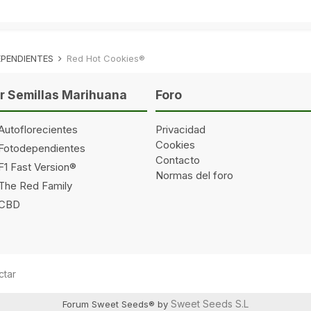
PENDIENTES
Red Hot Cookies®
 Semillas Marihuana
Foro
Autoflorecientes
Privacidad
Cookies
 Fotodependientes
Contacto
F1 Fast Version®
Normas del foro
 The Red Family
 CBD
ctar
Sweet Seeds S.L
Forum Sweet Seeds® by