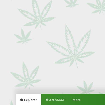
🗨 Explorar
🔔 Actividad
More