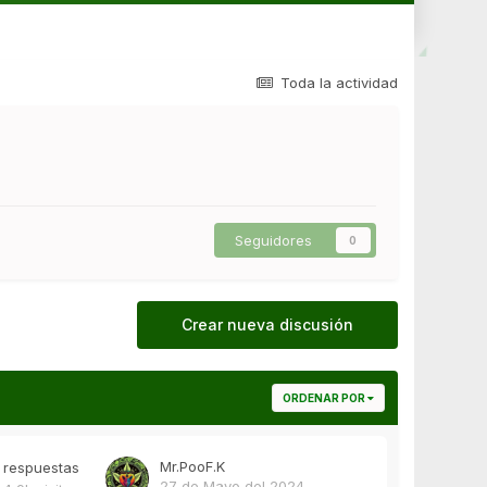
Toda la actividad
Seguidores
0
Crear nueva discusión
ORDENAR POR
Mr.PooF.K
respuestas
27 de Mayo del 2024