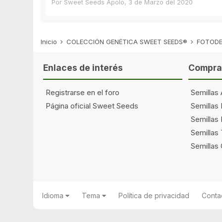
Por
Sweet Seeds Apolo
,
3 de Marzo del 2020
Inicio
COLECCIÓN GENÉTICA SWEET SEEDS®
FOTODE
Enlaces de interés
Comprar
Registrarse en el foro
Semillas 
Página oficial Sweet Seeds
Semillas
Semillas 
Semillas
Semillas
Idioma
Tema
Política de privacidad
Conta