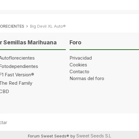
ORECIENTES
Big Devil XL Auto®
 Semillas Marihuana
Foro
Autoflorecientes
Privacidad
Cookies
 Fotodependientes
Contacto
F1 Fast Version®
Normas del foro
 The Red Family
 CBD
ctar
Sweet Seeds S.L
Forum Sweet Seeds® by