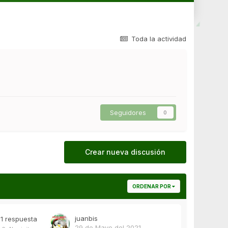
Toda la actividad
Seguidores
0
Crear nueva discusión
ORDENAR POR
juanbis
1
respuesta
29 de Mayo del 2021