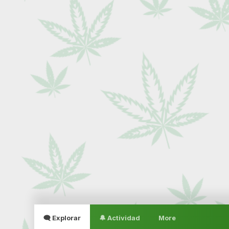
🗨 Explorar
🔔 Actividad
More