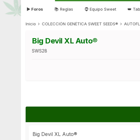
▶ Foros
📚 Reglas
🧔 Equipo Sweet
👑 Tab
Inicio
COLECCIÓN GENÉTICA SWEET SEEDS®
AUTOFL
Big Devil XL Auto®
SWS28
Big Devil XL Auto®