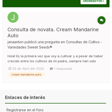
ORDENAR POR
Consulta de novata. Cream Mandarine
Auto
janaanton
publicó una pregunta en
Consultas de Cultivo -
Variedades Sweet Seeds®
Hola! Es la primera vez que voy a cultivar y a pesar de haber
crecido entre los cultivos de mi padre, siempre han sido
plantas regulares por lo que las autoflorecientes son un
29 de Abril del 2020
1 respuesta
mundo nuevo para mi, mi conuslta es la siguiente: estoy
cream mandarine auto
germinando 2 Cream Mandarine Auto y 1 Blueberry Auto para
planta...
Enlaces de interés
Registrarse en el foro