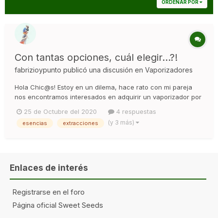
ORDENAR POR
Con tantas opciones, cuál elegir...?!
fabrizioypunto
publicó una discusión en
Vaporizadores
Hola Chic@s! Estoy en un dilema, hace rato con mi pareja
nos encontramos interesados en adquirir un vaporizador por
todos los beneficios que posee, además de disminuir el daño
25 de Octubre del 2020
4 respuestas
causado por el incomparable porro. El problemas es que
(y 3 más)
esencias
extracciones
actualmente existen una variedad de opciones y valores que
realmen...
Enlaces de interés
Registrarse en el foro
Página oficial Sweet Seeds