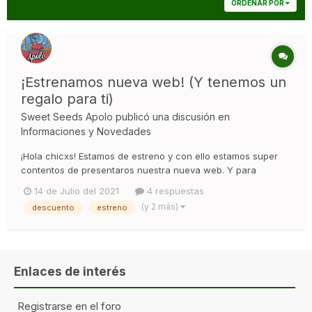
ORDENAR POR
¡Estrenamos nueva web! (Y tenemos un
regalo para ti)
Sweet Seeds Apolo
publicó una discusión en
Informaciones y Novedades
¡Hola chicxs! Estamos de estreno y con ello estamos super
contentos de presentaros nuestra nueva web. Y para
celebrar este super cambiazo que hemos hecho en nuestra
14 de Julio del 2021
4 respuestas
web, os tenemos preparados un regalo para este verano...
(y 2 más)
descuento
estreno
30% Descuento en compras de semillas Sweet Seeds®
Cond...
Enlaces de interés
Registrarse en el foro