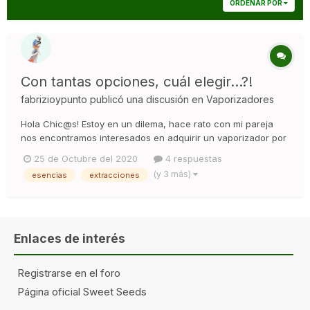
ORDENAR POR
Con tantas opciones, cuál elegir...?!
fabrizioypunto
publicó una discusión en
Vaporizadores
Hola Chic@s! Estoy en un dilema, hace rato con mi pareja
nos encontramos interesados en adquirir un vaporizador por
todos los beneficios que posee, además de disminuir el daño
25 de Octubre del 2020
4 respuestas
causado por el incomparable porro. El problemas es que
(y 3 más)
esencias
extracciones
actualmente existen una variedad de opciones y valores que
realmen...
Enlaces de interés
Registrarse en el foro
Página oficial Sweet Seeds