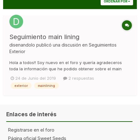
ORDENAR POR
Seguimiento main lining
disenandolo
publicó una discusión en
Seguimientos
Exterior
Hola a todos!! Soy nuevo en el foro y quería agradeceros
toda la información que he podido obtener sobre el main
lining. Me gustaría recibir consejos para poder obtener
24 de Junio del 2019
2 respuestas
mayor rendimiento y mejor cosecha. La semilla la planté a
exterior
mainlining
primeros de mayo. Ya le he dado tres cortes obteniendo 8
puntas. O...
Enlaces de interés
Registrarse en el foro
Página oficial Sweet Seeds