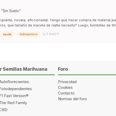
o "Sin Suelo"
ncipiante, novata, aficcionada). Tengo que hacer compra de material p
ros, que tamaño de maceta de rejilla necesito? Luego, bombillas de 60
(y 2 más)
ayuda
hidroponico
 Semillas Marihuana
Foro
Autoflorecientes
Privacidad
Cookies
 Fotodependientes
Contacto
F1 Fast Version®
Normas del foro
 The Red Family
 CBD