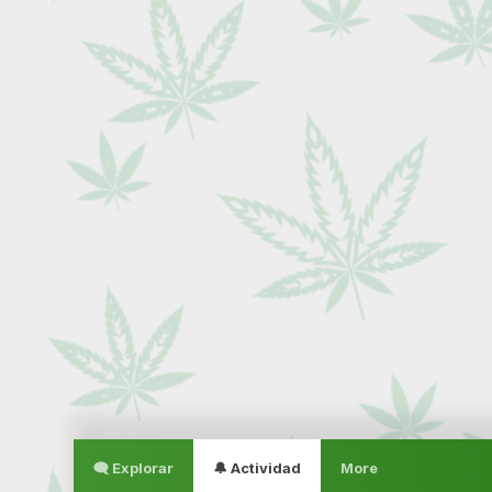
🗨 Explorar
🔔 Actividad
More