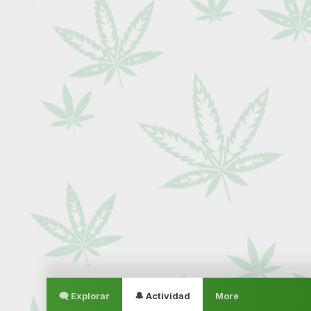
🗨 Explorar
🔔 Actividad
More