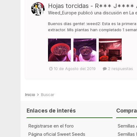
Hojas torcidas - R*** J**** 
Weed_Europe
publicó una discusión en
La 
Buenos días gente! :weed2: Esta es la primer
extractor. Mis plantas han completado 1 seman
10 de Agosto del 2019
2 respuestas
Inicio
Buscar
Enlaces de interés
Comprar
Registrarse en el foro
Semillas 
Página oficial Sweet Seeds
Semillas