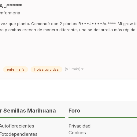
Au*****
enfermeria
a vez que planto. Comencé con 2 plantas R***J****Au****. Mi grow tie
a y ambas crecen de manera diferente, una se desarrolla más rápido qu
(y 1 más)
enfermería
hojas torcidas
 Semillas Marihuana
Foro
Autoflorecientes
Privacidad
Cookies
 Fotodependientes