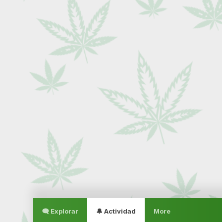
🗨 Explorar
🔔 Actividad
More