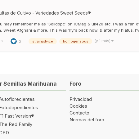
ultas de Cultivo - Variedades Sweet Seeds®
You may remember me as 'Solidopc' on ICMag & uk420 etc. I was a fan o
, Sweet Afghani & more. This was 11yrs back now. & after my hiatus. I'v
as
(y 1 más)
2
strainadvice
homogeneous
 Semillas Marihuana
Foro
Autoflorecientes
Privacidad
Cookies
 Fotodependientes
Contacto
F1 Fast Version®
Normas del foro
 The Red Family
 CBD