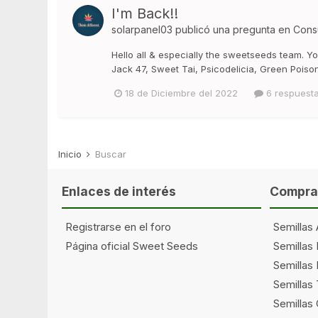
I'm Back!!
solarpanel03
publicó una pregunta en
Cons
Hello all & especially the sweetseeds team. 
Jack 47, Sweet Tai, Psicodelicia, Green Poison
18 de Diciembre del 2022
6 respuest
Inicio
Buscar
Enlaces de interés
Comprar
Registrarse en el foro
Semillas 
Página oficial Sweet Seeds
Semillas
Semillas 
Semillas
Semillas