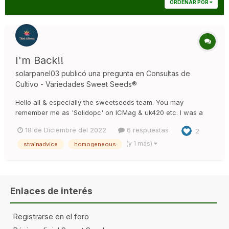
ORDENAR POR
I'm Back!!
solarpanel03
publicó una pregunta en
Consultas de
Cultivo - Variedades Sweet Seeds®
Hello all & especially the sweetseeds team. You may
remember me as 'Solidopc' on ICMag & uk420 etc. I was a
fan of sweetseeds & grew many of your strains. Black Jack,
18 de Diciembre del 2022
6 respuestas
2
Jack 47, Sweet Tai, Psicodelicia, Green Poison, Sweet
Afghani & more. This was 11yrs back now. & after my hiatus.
(y 1 más)
strainadvice
homogeneous
I've de...
Enlaces de interés
Registrarse en el foro