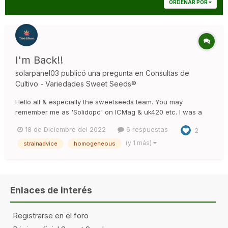
ORDENAR POR
I'm Back!!
solarpanel03
publicó una pregunta en
Consultas de
Cultivo - Variedades Sweet Seeds®
Hello all & especially the sweetseeds team. You may
remember me as 'Solidopc' on ICMag & uk420 etc. I was a
fan of sweetseeds & grew many of your strains. Black Jack,
18 de Diciembre del 2022
6 respuestas
2
Jack 47, Sweet Tai, Psicodelicia, Green Poison, Sweet
Afghani & more. This was 11yrs back now. & after my hiatus.
(y 1 más)
strainadvice
homogeneous
I've de...
Enlaces de interés
Registrarse en el foro