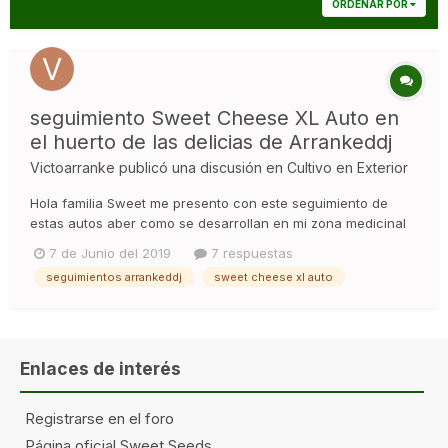
ORDENAR POR
seguimiento Sweet Cheese XL Auto en
el huerto de las delicias de Arrankeddj
Victoarranke
publicó una discusión en
Cultivo en Exterior
Hola familia Sweet me presento con este seguimiento de
estas autos aber como se desarrollan en mi zona medicinal
así que lo preparo todo y empezamos..... Saludos y suerte.
7 de Junio del 2019
7 respuestas
Arrankeddj
seguimientos arrankeddj
sweet cheese xl auto
Enlaces de interés
Registrarse en el foro
Página oficial Sweet Seeds