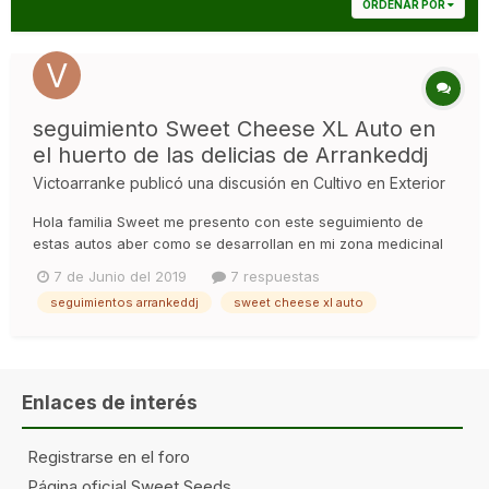
ORDENAR POR
seguimiento Sweet Cheese XL Auto en
el huerto de las delicias de Arrankeddj
Victoarranke
publicó una discusión en
Cultivo en Exterior
Hola familia Sweet me presento con este seguimiento de
estas autos aber como se desarrollan en mi zona medicinal
así que lo preparo todo y empezamos..... Saludos y suerte.
7 de Junio del 2019
7 respuestas
Arrankeddj
seguimientos arrankeddj
sweet cheese xl auto
Enlaces de interés
Registrarse en el foro
Página oficial Sweet Seeds