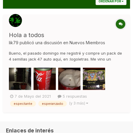
ORDENAR POR
Hola a todos
lik79
publicó una discusión en
Nuevos Miembros
Bueno, el pasado domingo me registré y compre un pack de
4 semillas jack 47 auto aquí, en :logoletras. Me vino un
catálogo con fotos de cogollazos, que menos mal abrí rápido
porque mi madre estaba ahí conmigo y no le gusta que fume
porque hace 2 años me dio un infarto :s (fumo un peta solo
de hie...
7 de Mayo del 2021
5 respuestas
(y 3 más)
espectante
esperanzado
Enlaces de interés