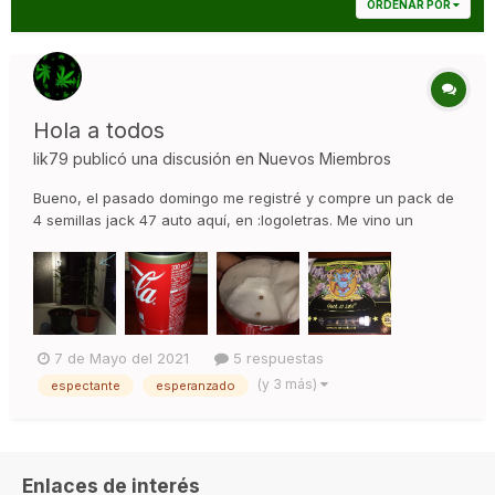
ORDENAR POR
Hola a todos
lik79
publicó una discusión en
Nuevos Miembros
Bueno, el pasado domingo me registré y compre un pack de
4 semillas jack 47 auto aquí, en :logoletras. Me vino un
catálogo con fotos de cogollazos, que menos mal abrí rápido
porque mi madre estaba ahí conmigo y no le gusta que fume
porque hace 2 años me dio un infarto :s (fumo un peta solo
de hie...
7 de Mayo del 2021
5 respuestas
(y 3 más)
espectante
esperanzado
Enlaces de interés