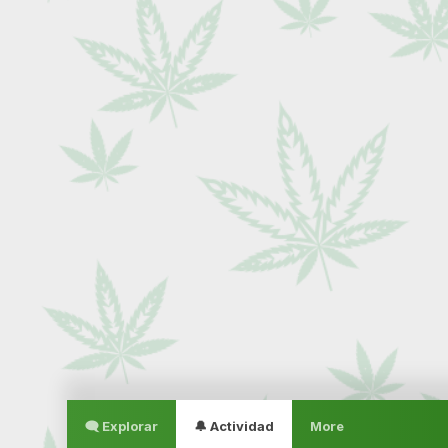
🗨 Explorar
🔔 Actividad
More