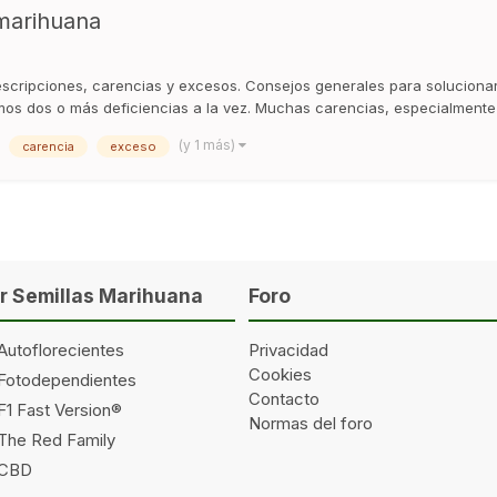
 marihuana
escripciones, carencias y excesos. Consejos generales para solucionar
mos dos o más deficiencias a la vez. Muchas carencias, especialmente l
(y 1 más)
carencia
exceso
 Semillas Marihuana
Foro
Autoflorecientes
Privacidad
Cookies
 Fotodependientes
Contacto
F1 Fast Version®
Normas del foro
 The Red Family
 CBD