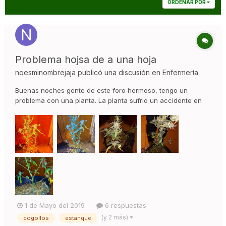
ORDENAR POR
Problema hojsa de a una hoja
noesminombrejaja
publicó una discusión en
Enfermería
Buenas noches gente de este foro hermoso, tengo un
problema con una planta. La planta sufrio un accidente en
vegetación (fue cortada al medio) pero se recompuso y
creció bastante saludable hasta la floración, pero hace
desde hace 2 semanas cambió de hojas y salieron todas
hojas de una hoja (?) es di...
1 de Mayo del 2019
6 respuestas
(y 2 más)
cogollos
estanque