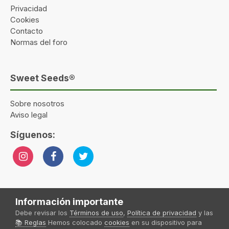
Privacidad
Cookies
Contacto
Normas del foro
Sweet Seeds®
Sobre nosotros
Aviso legal
Síguenos:
Información importante
Idioma
Tema
Política de privacidad
Contactar
Sweet Seeds® 2024
Debe revisar los
Términos de uso
,
Política de privacidad
y las
Powered by Invision Community
📚 Reglas
Hemos colocado
cookies
en su dispositivo para