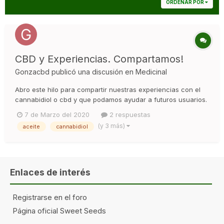
ORDENAR POR
CBD y Experiencias. Compartamos!
Gonzacbd
publicó una discusión en
Medicinal
Abro este hilo para compartir nuestras experiencias con el
cannabidiol o cbd y que podamos ayudar a futuros usuarios.
El mercado de estos productos esta creciendo
7 de Marzo del 2020
2 respuestas
vertiginosamente y puede marear un poco a los recién
(y 3 más)
aceite
cannabidiol
iniciados, mas alla de las geneticas con alto cbd, hay todo
un nuevo mundo de aceit...
Enlaces de interés
Registrarse en el foro
Página oficial Sweet Seeds