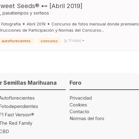
eet Seeds® ⊷ [Abril 2019]
, pasatiempos y sorteos
Fotografía ✦ Abril 2019 ✦ Concurso de fotos mensual donde premiamos 
trucciones de Participación y Normas del Concurso...
(y 11 más)
autoflorecientes
concurso
 Semillas Marihuana
Foro
Autoflorecientes
Privacidad
Cookies
 Fotodependientes
Contacto
F1 Fast Version®
Normas del foro
 The Red Family
 CBD