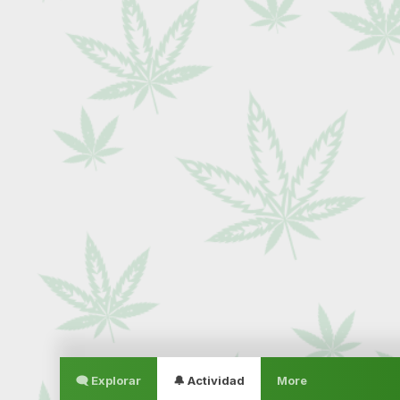
🗨 Explorar
🔔 Actividad
More