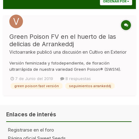
ORDENAR POR
Green Poison FV en el huerto de las
delicias de Arrankeddj
Victoarranke
publicó una discusión en
Cultivo en Exterior
Versión feminizada y fotodependiente, de floración
ultrarrápida de nuestra variedad Green Poison® (SWS14).
Variedad F1 resultado del cruce entre un clon élite de
7 de Junio del 2019
8 respuestas
nuestra apreciada Green Poison® y una cepa seleccionada
green poison fast versión
seguimientos arrankeddj
de autoflorecientes de 3ª generación de la variedad Green
Poison Auto® (SWS30). Es...
Enlaces de interés
Registrarse en el foro
Página oficial Sweet Seeds