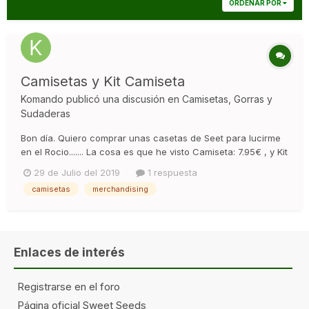
ORDENAR POR
Camisetas y Kit Camiseta
Komando
publicó una discusión en
Camisetas, Gorras y
Sudaderas
Bon día. Quiero comprar unas casetas de Seet para lucirme
en el Rocio....... La cosa es que he visto Camiseta: 7.95€ , y Kit
Sweet Seeds Camiseta 7.95€ .Quien me dice la diferencia
29 de Julio del 2019
1 respuesta
........ Si me he dado cuenta que en el ÇKit Camiseta no hay
camisetas
merchandising
talla S pero bueno. Pues eso ........ si es el Rototo...
Enlaces de interés
Registrarse en el foro
Página oficial Sweet Seeds