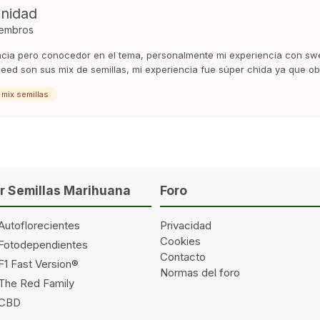
nidad
embros
ncia pero conocedor en el tema, personalmente mi experiencia con swe
tseed son sus mix de semillas, mi experiencia fue súper chida ya que obt
mix semillas
 Semillas Marihuana
Foro
Autoflorecientes
Privacidad
Cookies
 Fotodependientes
Contacto
F1 Fast Version®
Normas del foro
 The Red Family
 CBD