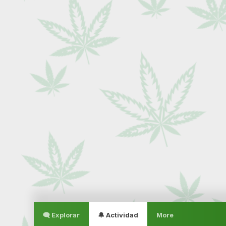
🗨 Explorar
🔔 Actividad
More