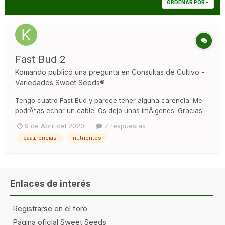
ORDENAR POR
Fast Bud 2
Komando
publicó una pregunta en
Consultas de Cultivo -
Variedades Sweet Seeds®
Tengo cuatro Fast Bud y parece tener alguna carencia. Me
podrÃ*as echar un cable. Os dejo unas imÃ¡genes. Gracias
https://photos.app.goo.gl/X2AuW3mGs9zsx5cx6
9 de Abril del 2020
7 respuestas
caã±rencias
nutrientes
Enlaces de interés
Registrarse en el foro
Página oficial Sweet Seeds