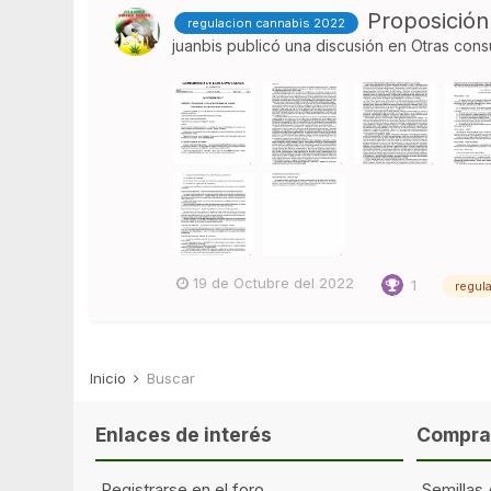
Proposición
regulacion cannabis 2022
juanbis
publicó una discusión en
Otras cons
19 de Octubre del 2022
1
regul
Inicio
Buscar
Enlaces de interés
Comprar
Registrarse en el foro
Semillas 