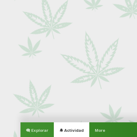
🗨 Explorar
🔔 Actividad
More