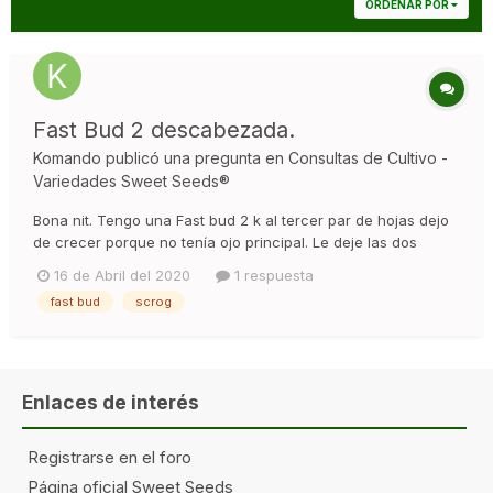
ORDENAR POR
Fast Bud 2 descabezada.
Komando
publicó una pregunta en
Consultas de Cultivo -
Variedades Sweet Seeds®
Bona nit. Tengo una Fast bud 2 k al tercer par de hojas dejo
de crecer porque no tenía ojo principal. Le deje las dos
primeras ramas y trate de hacer alho kon ella. Ahora tiene 6
16 de Abril del 2020
1 respuesta
puntas y no se si abrirla mas. Ahora tendra sobre 45 dias.
fast bud
scrog
Dejo un enlace. S ver k os parece. Gracias. https://p...
Enlaces de interés
Registrarse en el foro
Página oficial Sweet Seeds