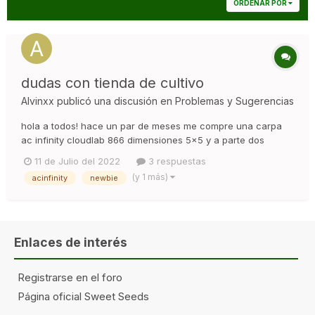
ORDENAR POR
dudas con tienda de cultivo
Alvinxx
publicó una discusión en
Problemas y Sugerencias
hola a todos! hace un par de meses me compre una carpa
ac infinity cloudlab 866 dimensiones 5x5 y a parte dos
lamparas, una viparspectra p2000 y una phlizon 1200w...
11 de Julio del 2022
3 respuestas
hace pocos dias vino un amigo y me dijo que eran lamparas
(y 1 más)
acinfinity
newbie
muy pequeñas para las dimensiones del tent. en caso de ser
cierto que soluc...
Enlaces de interés
Registrarse en el foro
Página oficial Sweet Seeds