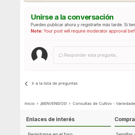
Unirse a la conversación
Puedes publicar ahora y registrarte más tarde. Si ti
Note:
Your post will require moderator approval befor
Responder esta pregunta...
Ir a la lista de preguntas
Inicio
¡BIENVENIDOS!
Consultas de Cultivo - Varieda
Enlaces de interés
Comprar
Registrarse en el foro
Semillas 