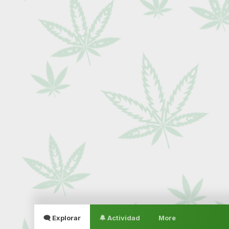
🗨 Explorar
🔔 Actividad
More