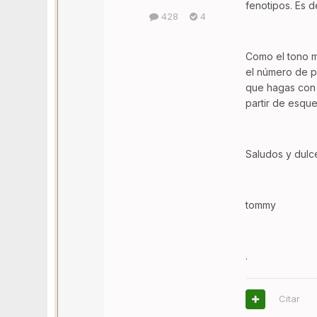
fenotipos. Es d
428
4
Como el tono m
el número de p
que hagas con 
partir de esqu
Saludos y dulce
tommy
.
Citar