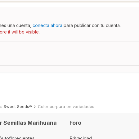
enes una cuenta,
conecta ahora
para publicar con tu cuenta.
e it will be visible.
des Sweet Seeds®
Color purpura en variedades
 Semillas Marihuana
Foro
Autoflorecientes
Privacidad