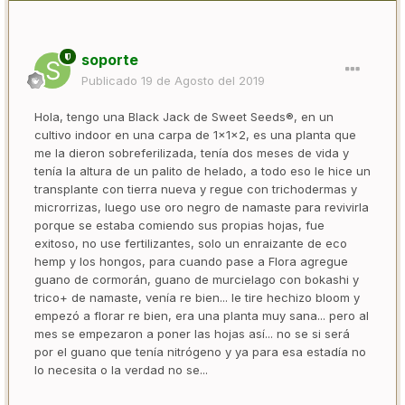
soporte
Publicado
19 de Agosto del 2019
Hola, tengo una Black Jack de Sweet Seeds®, en un
cultivo indoor en una carpa de 1x1x2, es una planta que
me la dieron sobreferilizada, tenía dos meses de vida y
tenía la altura de un palito de helado, a todo eso le hice un
transplante con tierra nueva y regue con trichodermas y
microrrizas, luego use oro negro de namaste para revivirla
porque se estaba comiendo sus propias hojas, fue
exitoso, no use fertilizantes, solo un enraizante de eco
hemp y los hongos, para cuando pase a Flora agregue
guano de cormorán, guano de murcielago con bokashi y
trico+ de namaste, venía re bien... le tire hechizo bloom y
empezó a florar re bien, era una planta muy sana... pero al
mes se empezaron a poner las hojas así... no se si será
por el guano que tenía nitrógeno y ya para esa estadía no
lo necesita o la verdad no se...