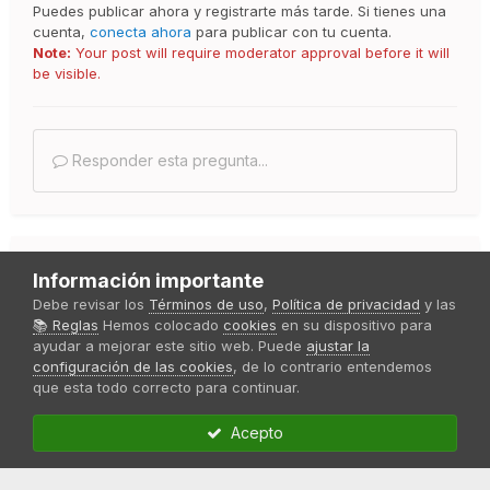
Puedes publicar ahora y registrarte más tarde. Si tienes una
cuenta,
conecta ahora
para publicar con tu cuenta.
Note:
Your post will require moderator approval before it will
be visible.
Responder esta pregunta...
Compartir
Información importante
Debe revisar los
Términos de uso
,
Política de privacidad
y las
Seguidores
📚 Reglas
Hemos colocado
cookies
en su dispositivo para
0
ayudar a mejorar este sitio web. Puede
ajustar la
configuración de las cookies
, de lo contrario entendemos
que esta todo correcto para continuar.
Ir a la lista de preguntas
Acepto
Enlaces de interés