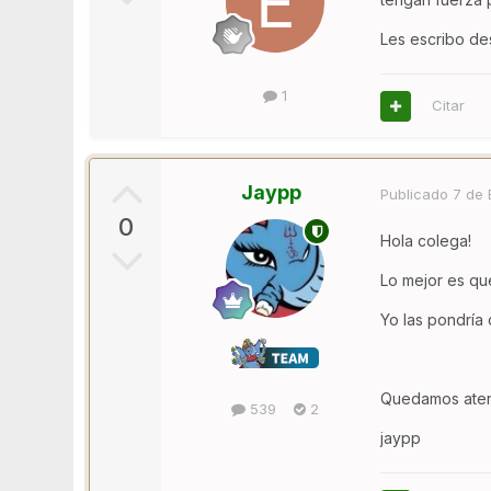
Les escribo de
1
Citar
Jaypp
Publicado
7 de 
0
Hola colega!
Lo mejor es qu
Yo las pondría 
Quedamos atent
539
2
jaypp