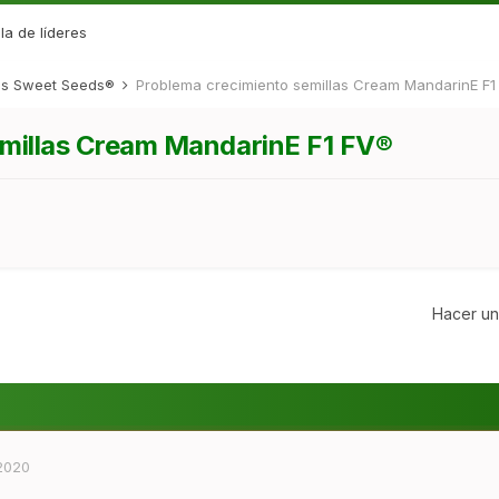
la de líderes
des Sweet Seeds®
Problema crecimiento semillas Cream MandarinE F1
emillas Cream MandarinE F1 FV®
Hacer un
 2020