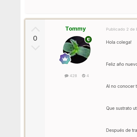
Tommy
Publicado
2 de 
0
Hola colega!
Feliz año nuev
428
4
Al no conocer 
Que sustrato ut
Después de tras