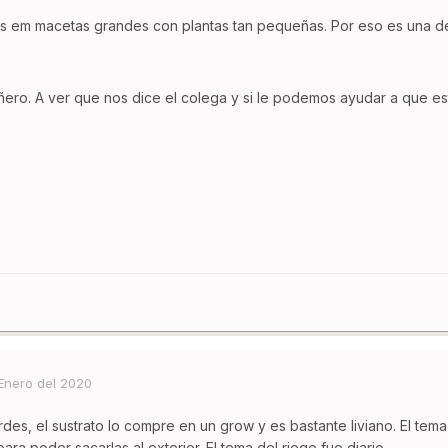
s em macetas grandes con plantas tan pequeñas. Por eso es una d
ero. A ver que nos dice el colega y si le podemos ayudar a que est
Enero del 2020
des, el sustrato lo compre en un grow y es bastante liviano. El tem
ara poder sacarlas al exterior. El tema del riego fue diario.