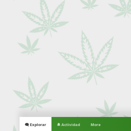
🗨 Explorar
🔔 Actividad
More