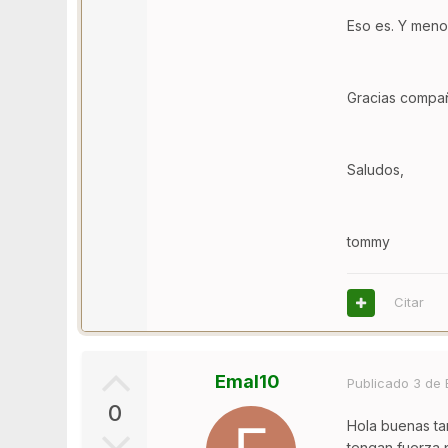
Eso es. Y meno
Gracias compañ
Saludos,
tommy
Citar
Emal10
Publicado
3 de 
0
Hola buenas tar
tengan fuerza p