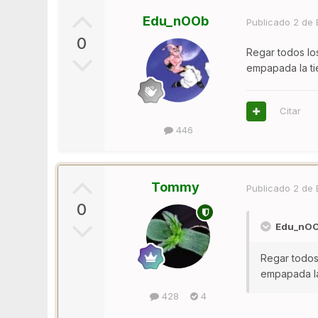
Edu_nOOb
Publicado
2 de 
0
Regar todos lo
empapada la ti
Citar
446
Tommy
Publicado
2 de 
0
Edu_nOOb
Regar todos
empapada la
428
4