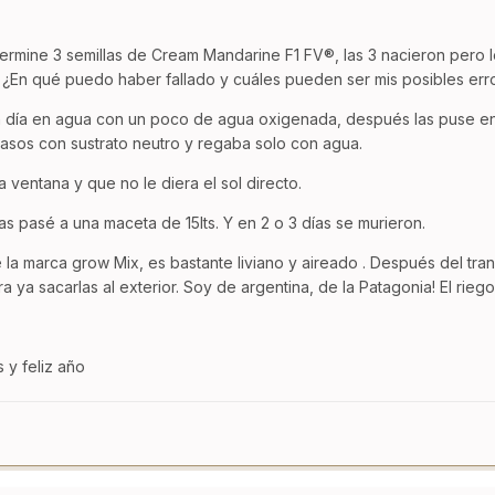
ermine 3 semillas de Cream Mandarine F1 FV®, las 3 nacieron pero l
 ¿En qué puedo haber fallado y cuáles pueden ser mis posibles err
n día en agua con un poco de agua oxigenada, después las puse en 
 vasos con sustrato neutro y regaba solo con agua.
 ventana y que no le diera el sol directo.
 las pasé a una maceta de 15lts. Y en 2 o 3 días se murieron.
de la marca grow Mix, es bastante liviano y aireado . Después del tr
ya sacarlas al exterior. Soy de argentina, de la Patagonia! El riego
 y feliz año