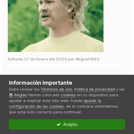
Editado
27 de Enero del 2020
por Miguel1983
Citar
Información importante
Debe revisar los
Términos de uso
,
Política de privacidad
y las
📚 Reglas
Hemos colocado
cookies
en su dispositivo para
ayudar a mejorar este sitio web. Puede
ajustar la
configuración de las cookies
, de lo contrario entendemos
que esta todo correcto para continuar.
Jaypp
Publicado
29 de Enero del 2020
Acepto
Estamos todos tomando nota de todo, este diario tiene mucha