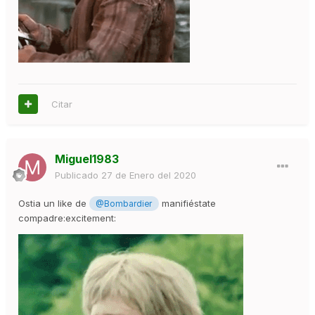
Citar
Miguel1983
Publicado
27 de Enero del 2020
Ostia un like de
manifiéstate
@Bombardier
compadre:excitement: