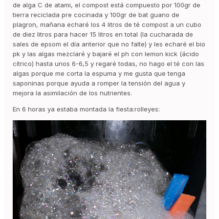
de alga C de atami, el compost está compuesto por 100gr de
tierra reciclada pre cocinada y 100gr de bat guano de
plagron, mañana echaré los 4 litros de té compost a un cubo
de diez litros para hacer 15 litros en total (la cucharada de
sales de epsom el día anterior que no falte) y les echaré el bio
pk y las algas mezclaré y bajaré el ph con lemon kick (ácido
cítrico) hasta unos 6-6,5 y regaré todas, no hago el té con las
algas porque me corta la espuma y me gusta que tenga
saponinas porque ayuda a romper la tensión del agua y
mejora la asimilación de los nutrientes.
En 6 horas ya estaba montada la fiesta:rolleyes: