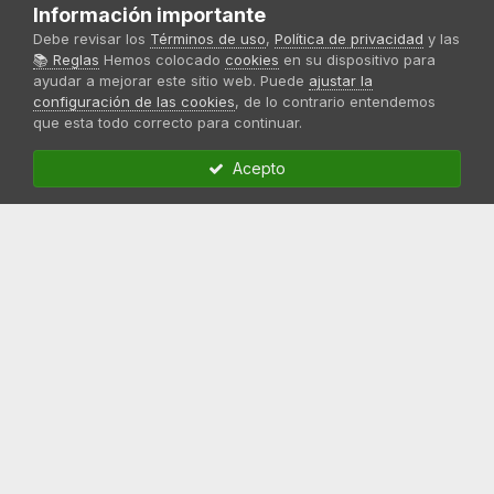
Información importante
Privacidad
Debe revisar los
Términos de uso
,
Política de privacidad
y las
Cookies
📚 Reglas
Hemos colocado
cookies
en su dispositivo para
ayudar a mejorar este sitio web. Puede
ajustar la
Contacto
configuración de las cookies
, de lo contrario entendemos
Normas del foro
que esta todo correcto para continuar.
Acepto
Sweet Seeds®
Sobre nosotros
Aviso legal
Síguenos:
Idioma
Tema
Política de privacidad
Contactar
Sweet Seeds® 2024
Powered by Invision Community