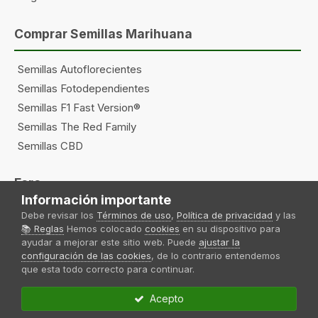
Comprar Semillas Marihuana
Semillas Autoflorecientes
Semillas Fotodependientes
Semillas F1 Fast Version®
Semillas The Red Family
Semillas CBD
Foro
Información importante
Debe revisar los
Términos de uso
,
Política de privacidad
y las
Privacidad
📚 Reglas
Hemos colocado
cookies
en su dispositivo para
Cookies
ayudar a mejorar este sitio web. Puede
ajustar la
Contacto
configuración de las cookies
, de lo contrario entendemos
Normas del foro
que esta todo correcto para continuar.
Acepto
Sweet Seeds®