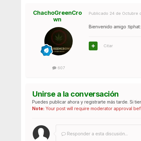
ChachoGreenCro
Publicado
24 de Octubre 
wn
Bienvenido amigo :tiphat:
Citar
607
Unirse a la conversación
Puedes publicar ahora y registrarte más tarde. Si ti
Note:
Your post will require moderator approval befor
Responder a esta discusión...