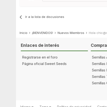
Ir a la lista de discusiones
Inicio
¡BIENVENIDOS!
Nuevos Miembros
Hola chic@s!
Enlaces de interés
Comprar
Registrarse en el foro
Semillas 
Página oficial Sweet Seeds
Semillas
Semillas 
Semillas
Semillas
Idioma
Tema
Política de privacidad
Conta