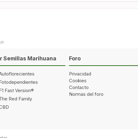
!!
 Semillas Marihuana
Foro
Autoflorecientes
Privacidad
Cookies
 Fotodependientes
Contacto
F1 Fast Version®
Normas del foro
 The Red Family
 CBD
ctar