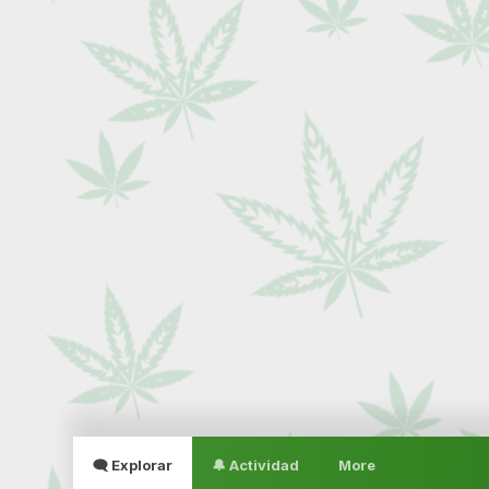
🗨 Explorar
🔔 Actividad
More