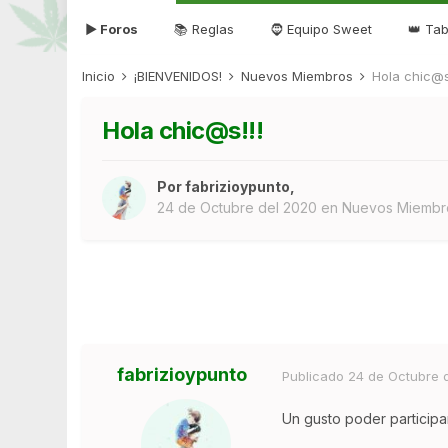
▶ Foros
📚 Reglas
🧔 Equipo Sweet
👑 Tab
Inicio
¡BIENVENIDOS!
Nuevos Miembros
Hola chic@s!
Hola chic@s!!!
Por
fabrizioypunto
,
24 de Octubre del 2020
en
Nuevos Miembr
fabrizioypunto
Publicado
24 de Octubre 
Un gusto poder participa