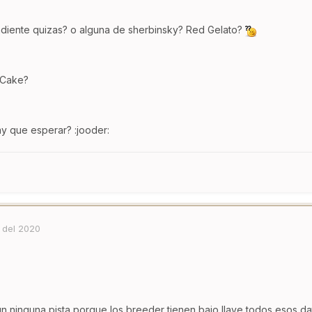
diente quizas? o alguna de sherbinsky? Red Gelato?
 Cake?
ay que esperar? :jooder:
 del 2020
ninguna pista porque los breeder tienen bajo llave todos esos dat