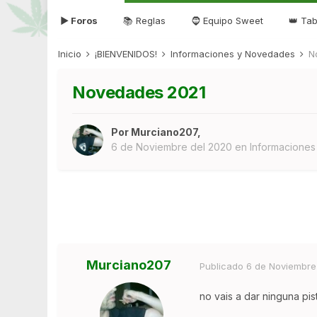
▶ Foros
📚 Reglas
🧔 Equipo Sweet
👑 Tab
Inicio
¡BIENVENIDOS!
Informaciones y Novedades
N
Novedades 2021
Por
Murciano207
,
6 de Noviembre del 2020
en
Informacione
Murciano207
Publicado
6 de Noviembre
no vais a dar ninguna pis