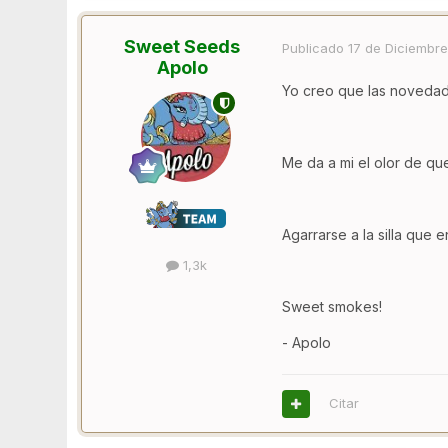
Sweet Seeds
Publicado
17 de Diciembre
Apolo
Yo creo que las novedade
Me da a mi el olor de qu
Agarrarse a la silla que
1,3k
Sweet smokes!
- Apolo
Citar