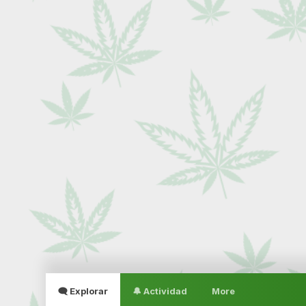
🗨 Explorar
🔔 Actividad
More