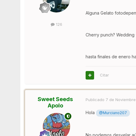
Alguna Gelato fotodepen
126
Cherry punch? Wedding
hasta finales de enero h
Citar
Sweet Seeds
Publicado
7 de Noviembre
Apolo
Hola
@Murciano207
No podemos desvelar aún 