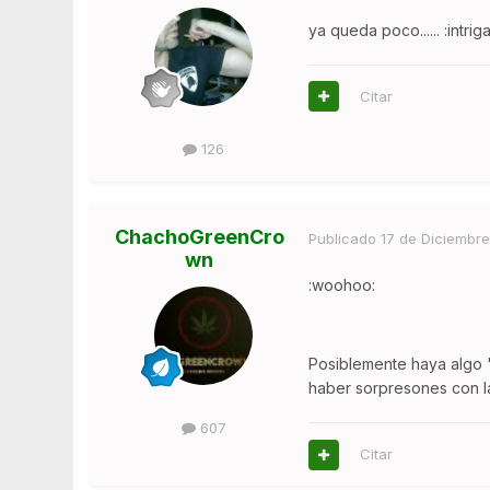
ya queda poco...... :intriga
Citar
126
ChachoGreenCro
Publicado
17 de Diciembre
wn
:woohoo:
Posiblemente haya algo "
haber sorpresones con la
607
Citar