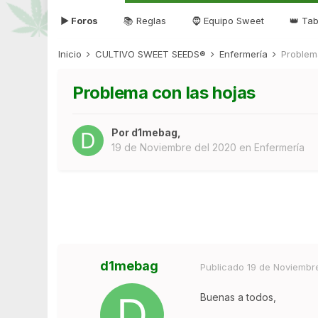
▶ Foros
📚 Reglas
🧔 Equipo Sweet
👑 Tab
Inicio
CULTIVO SWEET SEEDS®
Enfermería
Problem
Problema con las hojas
Por
d1mebag
,
19 de Noviembre del 2020
en
Enfermería
d1mebag
Publicado
19 de Noviembr
Buenas a todos,