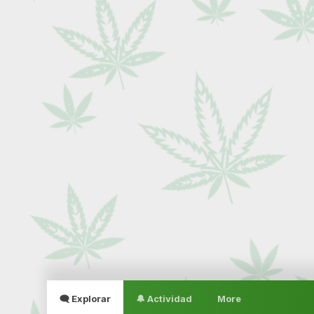
🗨 Explorar
🔔 Actividad
More