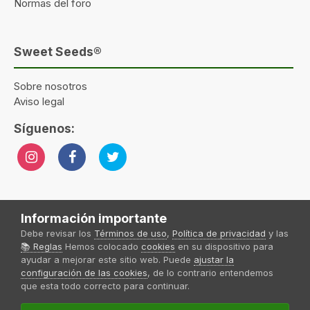
Normas del foro
Sweet Seeds®
Sobre nosotros
Aviso legal
Síguenos:
Información importante
Idioma
Tema
Política de privacidad
Contactar
Sweet Seeds® 2024
Debe revisar los
Términos de uso
,
Política de privacidad
y las
Powered by Invision Community
📚 Reglas
Hemos colocado
cookies
en su dispositivo para
ayudar a mejorar este sitio web. Puede
ajustar la
Sweet Seeds S.L
Forum Sweet Seeds® by
configuración de las cookies
, de lo contrario entendemos
que esta todo correcto para continuar.