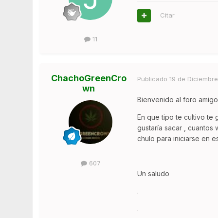
Citar
11
ChachoGreenCro
Publicado
19 de Diciembre
wn
Bienvenido al foro amigo
En que tipo te cultivo te 
gustaría sacar , cuantos
chulo para iniciarse en e
607
Un saludo
.
.