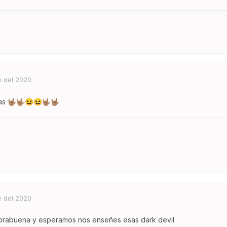
e del 2020
tas
🤟🏽
🤟🏽
😆
😆
🤟🏽
🤟🏽
e del 2020
orabuena y esperamos nos enseñes esas dark devil