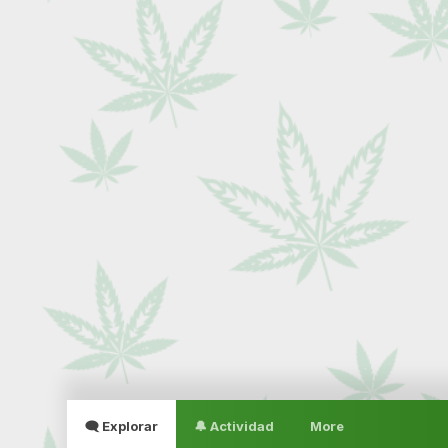
🗨 Explorar
🔔 Actividad
More