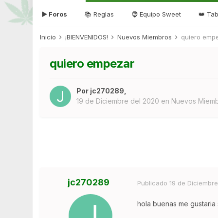
▶ Foros
📚 Reglas
🧔 Equipo Sweet
👑 Tab
Inicio
¡BIENVENIDOS!
Nuevos Miembros
quiero emp
quiero empezar
Por
jc270289
,
19 de Diciembre del 2020
en
Nuevos Miem
jc270289
Publicado
19 de Diciembre
hola buenas me gustaria