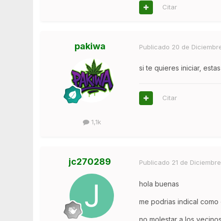
Citar
pakiwa
Publicado
20 de Diciembr
si te quieres iniciar, est
Citar
1,1k
jc270289
Publicado
21 de Diciembre
hola buenas
me podrias indical como
no molestar a los vecin