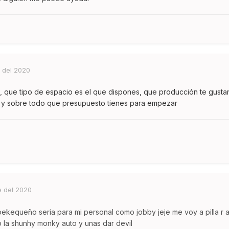
 del 2020
,,
que tipo de espacio es el que dispones, que producción te gustarí
 y sobre todo que presupuesto tienes para empezar
e del 2020
ekequeño seria para mi personal como jobby jeje me voy a pilla r a
 la shunhy monky auto y unas dar devil