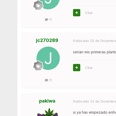
Citar
11
jc270289
Publicado
22 de Diciembr
serian mis primeras plan
Citar
11
pakiwa
Publicado
23 de Diciembr
si ya has empezado enh