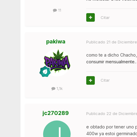
11
Citar
pakiwa
Publicado
21 de Diciembre
como te a dicho Chacho
consumir mensualmente..
Citar
1,1k
jc270289
Publicado
22 de Diciembr
e obtado por tener uno p
400w ya estoi germinado