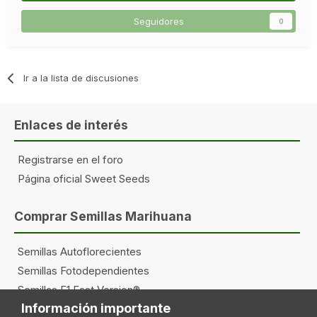
Seguidores
0
Ir a la lista de discusiones
Enlaces de interés
Registrarse en el foro
Página oficial Sweet Seeds
Comprar Semillas Marihuana
Semillas Autoflorecientes
Semillas Fotodependientes
Semillas F1 Fast Version®
Información importante
Semillas The Red Family