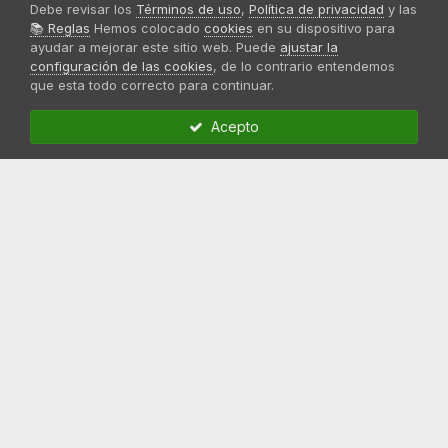
Debe revisar los
Términos de uso
,
Política de privacidad
y las
Semillas CBD
📚 Reglas
Hemos colocado
cookies
en su dispositivo para
ayudar a mejorar este sitio web. Puede
ajustar la
Foro
configuración de las cookies
, de lo contrario entendemos
que esta todo correcto para continuar.
Privacidad
Acepto
Cookies
Contacto
Normas del foro
Sweet Seeds®
Sobre nosotros
Aviso legal
Síguenos: