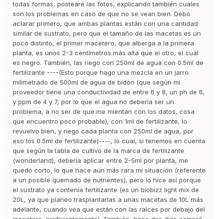
todas formas, postearé las fotos, explicando también cuales
son los problemas en caso de que no se vean bien. Debo
aclarar primero, que ambas plantas están con una cantidad
similar de sustrato, pero que el tamaño de las macetas es un
poco distinto, el primer macetero, que alberga a la primera
planta, es unos 2-3 centímetros más alta que el otro, el cual
es negro. También, las riego con 250ml de agua con 0.5ml de
fertilizante ----(Esto porque hago una mezcla en un jarro
milimetrado de 500ml de agua de bidón (que según mi
proveedor tiene una conductividad de entre 6 y 8, un ph de 6,
y ppm de 4 y 7, por lo que el agua no debería ser un
problema, a no ser de que me mientan con los datos, cosa
que encuentro poco probable), con 1ml de fertilizante, lo
revuelvo bien, y riego cada planta con 250ml de agua, por
eso los 0.5ml de fertilizante)----, lo cual, si tenemos en cuenta
que según la tabla de cultivo de la marca de fertilizante
(wonderland), debería aplicar entre 2-5ml por planta, me
quedo corto, lo que hace aún más rara mi situación (referente
a un posible quemado de nutrientes), pero lo hice así porque
el sustrato ya contenía fertilizante (es un biobizz light mix de
20L, ya que planeo trasplantarlas a unas macetas de 10L más
adelante, cuando vea que están con las raíces por debajo del