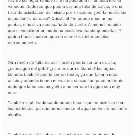
haz de las hojas también me ha pasado a mí en esta misma
variedad. Deduzco que podría ser una falta de calcio, o una
falta de asimilación del mismo por x razones ¿por la noche las
dejas dentro de casa? Quizás el frío pueda quemar las
puntas, más si va acompañado de viento. Al menos he oído
que el ventilador en modo no oscilativo puede quemarlas. Y
podria hacer tmabien que no se den los intercambios
correctamente.
Otra razón de falta de asimilación podría ser una ec alta,
¿usas agua del grifo? ¿esta es dura o blanda? las aguas
blandas también podría ser un factor, ya que faltaría más
calcio y además tienen menos ec, si usas tan poco nutriente
dudo que la ec sea muy alta a no ser que tú agua sea muy
dura.
También el ph inadecuado puede hacer que no asimilen bien
los nutrientes, porque normalmente el agua suele ser bastante
alcalina.
También sería útil saber si tu sustrato ya iba enriquecido,