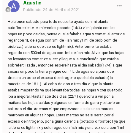
Agustin
Publicado
24 de Abril del 2021
Hola buen sabado para todo necesito ayuda con mi planta
autofloreciente. el miercoles pasado (14/4) vi mi planta con las
hojas un poco caidas, pense que le faltaba agua y cometi el error de
regar con 1L de agua con 3ml de Fish mix y1 ml de biobloom de
biobizz.( la tierra que uso es light-mix). Anteriormente estaba
regando con 500ml de agua con 1ml de fish mix. Al ver que las hojas
no levantaron comenze a leer y llegue a la conclusión que estaba
sobrefertilizada , entonces espere hasta el dia sabado(17/4) a que
secara un poco la tierra y regue con 4 L de agua sola para que
drenara un poco el exceso de nitrogeno que habia echado( la
maceta es de 18 L ) . Al cabo de dos o tres dia vi que la planta
estaba mejorando ya que levantaba todas las hojas y crei que todo
iba a mejorar. Hasta hace dos dias (22/4) que volvi a ver por la
mañana las hojas caidas y algunas en forma de garra y estuvieron
asi todo el dia. Ademas vi que empezaron a salir unas marcas
marrones en algunas hojas. Estas marcas no se si seran por el
exceso de nitrogeno, por alguna carencia (potacio o fosforo) ya que
la tierra es light mix y solo regue con fish mix y una vez sola con 1 ml