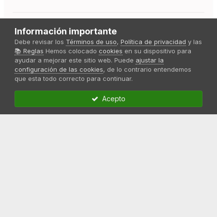
Citar
Información importante
Debe revisar los
Términos de uso
,
Política de privacidad
y las
📚 Reglas
Hemos colocado
cookies
en su dispositivo para
ayudar a mejorar este sitio web. Puede
ajustar la
Unirse a la conversación
configuración de las cookies
, de lo contrario entendemos
Puedes publicar ahora y registrarte más tarde. Si tienes una
que esta todo correcto para continuar.
cuenta,
conecta ahora
para publicar con tu cuenta.
Note:
Your post will require moderator approval before it will
Acepto
be visible.
Responder a esta discusión...
Compartir
Seguidores
1