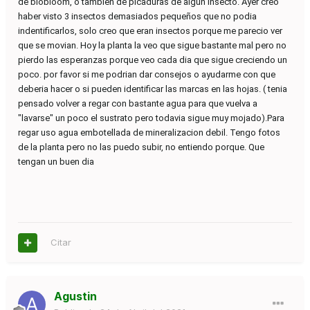
de biobloom, o tambien de picaduras de algun insecto. Ayer creo
haber visto 3 insectos demasiados pequeños que no podia
indentificarlos, solo creo que eran insectos porque me parecio ver
que se movian. Hoy la planta la veo que sigue bastante mal pero no
pierdo las esperanzas porque veo cada dia que sigue creciendo un
poco. por favor si me podrian dar consejos o ayudarme con que
deberia hacer o si pueden identificar las marcas en las hojas. ( tenia
pensado volver a regar con bastante agua para que vuelva a
"lavarse" un poco el sustrato pero todavia sigue muy mojado).Para
regar uso agua embotellada de mineralizacion debil. Tengo fotos
de la planta pero no las puedo subir, no entiendo porque. Que
tengan un buen dia
Citar
Agustin