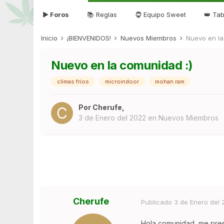
▶ Foros
📚 Reglas
🧔 Equipo Sweet
👑 Tab
Inicio
¡BIENVENIDOS!
Nuevos Miembros
Nuevo en la
Nuevo en la comunidad :)
climas frios
microindoor
mohan ram
Por
Cherufe
,
3 de Enero del 2022
en
Nuevos Miembros
Cherufe
Publicado
3 de Enero del
Hola comunidad, me presen