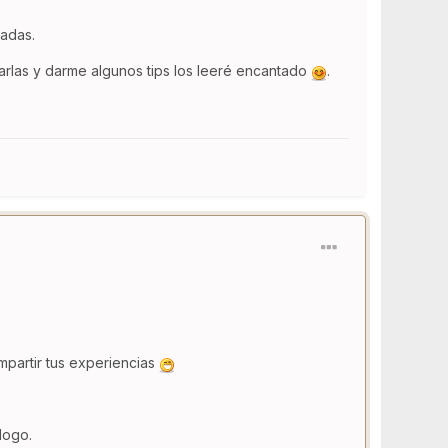
adas.
varlas y darme algunos tips los leeré encantado
.
mpartir tus experiencias
logo.