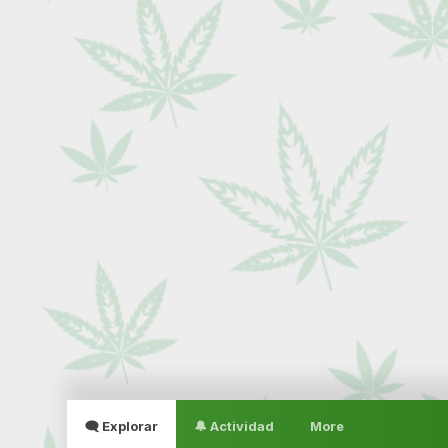
🗨 Explorar
🔔 Actividad
More