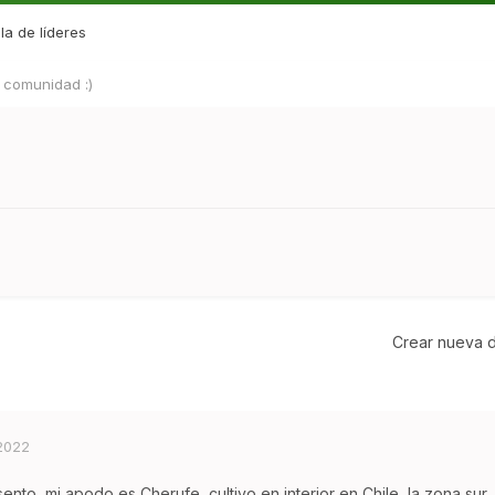
la de líderes
 comunidad :)
Crear nueva d
 2022
to, mi apodo es Cherufe, cultivo en interior en Chile, la zona sur.