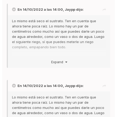
En 14/10/2022 a las 14:00,
Jaypp
dijo:
Lo mismo está seco el sustrato. Ten en cuenta que
ahora tiene poca raíz. Lo mismo hay un par de
centímetros como mucho así que puedes darle un poco
de agua alrededor, como un vaso o dos de agua. Luego
el siguiente riego, sí que puedes meterle un riego
completo, empapando bien todo.
Expand
Algo bueno también ahora, en esta etapa, es pillar un
pulverizador y regar con el. Así empapas bien las
primeras capas y no encharcas, además que a veces se
suele ir el agua por el desagüe de la maceta y con esto
no.
En 14/10/2022 a las 14:00,
Jaypp
dijo:
Lo mismo está seco el sustrato. Ten en cuenta que
Es importante sopesar la maceta para conocer cuándo
ahora tiene poca raíz. Lo mismo hay un par de
está con agua y sin ella. Así sabrás cuando regar.
centímetros como mucho así que puedes darle un poco
Igualmente, puedes meter el dedo y ver dónde está
de agua alrededor, como un vaso o dos de agua. Luego
húmedo.