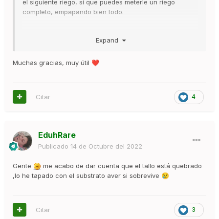
el siguiente riego, sí que puedes meterle un riego
completo, empapando bien todo.
Expand
Algo bueno también ahora, en esta etapa, es pillar un
pulverizador y regar con el. Así empapas bien las
Muchas gracias, muy útil
❤️
primeras capas y no encharcas, además que a veces se
suele ir el agua por el desagüe de la maceta y con esto
no.
Citar
4
Es importante sopesar la maceta para conocer cuándo
está con agua y sin ella. Así sabrás cuando regar.
Igualmente, puedes meter el dedo y ver dónde está
EduhRare
húmedo.
Publicado
14 de Octubre del 2022
Gente
me acabo de dar cuenta que el tallo está quebrado
,lo he tapado con el substrato aver si sobrevive
😢
Citar
3