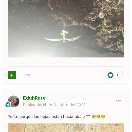
Citar
3
EduhRare
Publicado
14 de Octubre del 2022
Peña ,porque las hojas están hacia abajo ??
🥺
🥺
🥺