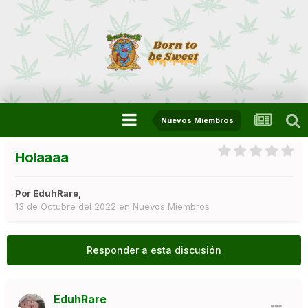
Nuevos Miembros
Holaaaa
Por
EduhRare
,
13 de Octubre del 2022
en
Nuevos Miembros
Responder a esta discusión
EduhRare