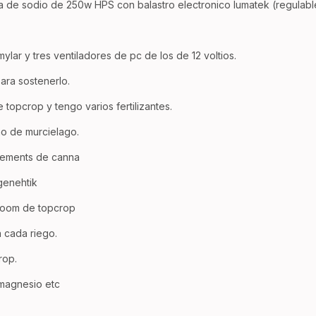
lla de sodio de 250w HPS con balastro electronico lumatek (regula
lar y tres ventiladores de pc de los de 12 voltios.
ra sostenerlo.
e topcrop y tengo varios fertilizantes.
o de murcielago.
lements de canna
genehtik
loom de topcrop
n cada riego.
rop.
magnesio etc