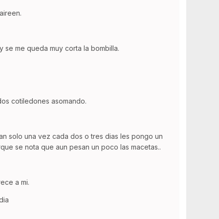
aireen.
y se me queda muy corta la bombilla.
s dos cotiledones asomando.
n solo una vez cada dos o tres dias les pongo un
rque se nota que aun pesan un poco las macetas..
ece a mi.
dia