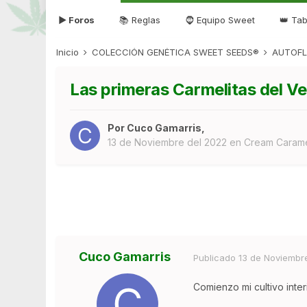
▶ Foros
📚 Reglas
🧔 Equipo Sweet
👑 Tab
Inicio
COLECCIÓN GENÉTICA SWEET SEEDS®
AUTOFL
Las primeras Carmelitas del Ve
Por
Cuco Gamarris
,
13 de Noviembre del 2022
en
Cream Carame
Cuco Gamarris
Publicado
13 de Noviembr
Comienzo mi cultivo inte