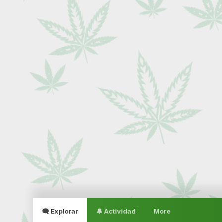
🗨 Explorar
🔔 Actividad
More