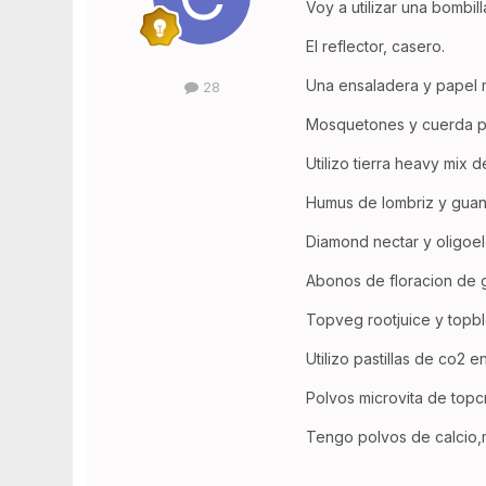
Voy a utilizar una bombi
El reflector, casero.
Una ensaladera y papel my
28
Mosquetones y cuerda pa
Utilizo tierra heavy mix d
Humus de lombriz y guan
Diamond nectar y oligoe
Abonos de floracion de 
Topveg rootjuice y topb
Utilizo pastillas de co2 e
Polvos microvita de topc
Tengo polvos de calcio,