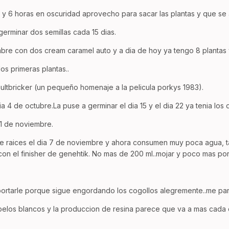
y 6 horas en oscuridad aprovecho para sacar las plantas y que se 
germinar dos semillas cada 15 dias.
bre con dos cream caramel auto y a dia de hoy ya tengo 8 plantas 
os primeras plantas..
ultbricker (un pequeño homenaje a la pelicula porkys 1983).
ia 4 de octubre.La puse a germinar el dia 15 y el dia 22 ya tenia lo
 11 de noviembre.
e raices el dia 7 de noviembre y ahora consumen muy poca agua, ta
on el finisher de genehtik. No mas de 200 ml..mojar y poco mas po
portarle porque sigue engordando los cogollos alegremente..me par
pelos blancos y la produccion de resina parece que va a mas cada 