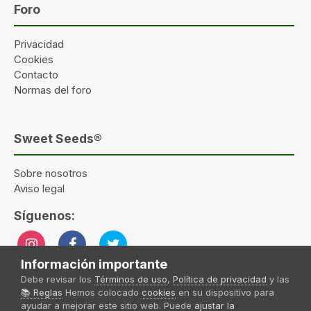
Foro
Privacidad
Cookies
Contacto
Normas del foro
Sweet Seeds®
Sobre nosotros
Aviso legal
Síguenos:
Información importante
Debe revisar los
Términos de uso
,
Política de privacidad
y las
📚 Reglas
Hemos colocado
cookies
en su dispositivo para
Idioma
Tema
Política de privacidad
Contactar
ayudar a mejorar este sitio web. Puede
ajustar la