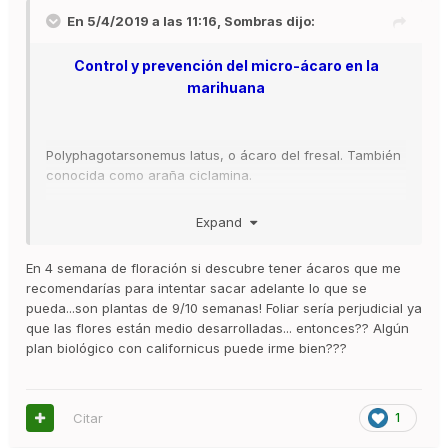
En 5/4/2019 a las 11:16,
Sombras
dijo:
Control y prevención del micro-ácaro en la
marihuana
Polyphagotarsonemus latus, o ácaro del fresal. También
conocida como araña ciclamina.
Polyphagotarsonemus pallidus, o araña blanca. Puede
Expand
confundirse con el primero.
Calepitrimerus vitis, o ácaro de la vid. Conocida su
En 4 semana de floración si descubre tener ácaros que me
enfermedad como acariosis de la vid.
recomendarías para intentar sacar adelante lo que se
pueda...son plantas de 9/10 semanas! Foliar sería perjudicial ya
Para controlar el ataque de estos fatídicos insectos se
que las flores están medio desarrolladas... entonces?? Algún
deben tener una serie de parámetros en cuenta y que
plan biológico con californicus puede irme bien???
diferenciaremos según el tipo de ácaro que nos haya
invadido el cultivo. En muchos casos, existen remedios
pero si los síntomas están muy avanzados, es probable
que no quede más remedio que tirar las plantas, limpiar
Citar
1
a fondo el espacio de cultivo y empezar de nuevo.