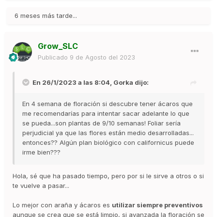
6 meses más tarde...
Para ácaros eriófidos como el ácaro de la vid
(Calepitrimerus vitis) se pueden tratar
Grow_SLC
Publicado
9 de Agosto del 2023
Control biológico:
En la lucha biológica se usan ácaros
de la familia de los fitoseidos: Typhlodromus pyri,
En 26/1/2023 a las 8:04,
Gorka
dijo:
Typhlodromus phialatus o Kampinodromus aberrans
atacan a esta plaga y ayudan a controlar la acariosis. Es
En 4 semana de floración si descubre tener ácaros que
importante no elegir fitosanitarios perjudiciales para
me recomendarías para intentar sacar adelante lo que
estos depredadores si se combina con algún tipo de
se pueda...son plantas de 9/10 semanas! Foliar sería
tratamiento.
perjudicial ya que las flores están medio desarrolladas...
entonces?? Algún plan biológico con californicus puede
irme bien???
Control químico:
Para los tratamientos químicos están
considerados los siguientes principios activos:
Hola, sé que ha pasado tiempo, pero por si le sirve a otros o si
te vuelve a pasar...
Bifentrin
Lo mejor con araña y ácaros es
utilizar siempre preventivos
aunque se crea que se está limpio, si avanzada la floración se
Acrinatrin