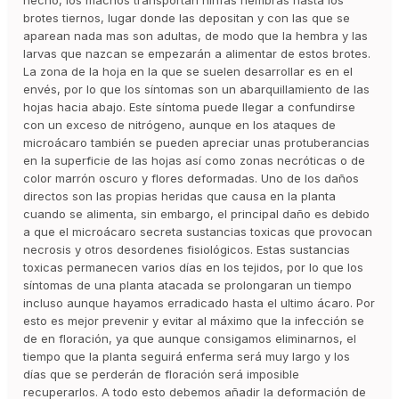
hecho, los machos transportan ninfas hembras hasta los
brotes tiernos, lugar donde las depositan y con las que se
aparean nada mas son adultas, de modo que la hembra y las
larvas que nazcan se empezarán a alimentar de estos brotes.
La zona de la hoja en la que se suelen desarrollar es en el
envés, por lo que los síntomas son un abarquillamiento de las
hojas hacia abajo. Este síntoma puede llegar a confundirse
con un exceso de nitrógeno, aunque en los ataques de
microácaro también se pueden apreciar unas protuberancias
en la superficie de las hojas así como zonas necróticas o de
color marrón oscuro y flores deformadas. Uno de los daños
directos son las propias heridas que causa en la planta
cuando se alimenta, sin embargo, el principal daño es debido
a que el microácaro secreta sustancias toxicas que provocan
necrosis y otros desordenes fisiológicos. Estas sustancias
toxicas permanecen varios días en los tejidos, por lo que los
síntomas de una planta atacada se prolongaran un tiempo
incluso aunque hayamos erradicado hasta el ultimo ácaro. Por
esto es mejor prevenir y evitar al máximo que la infección se
de en floración, ya que aunque consigamos eliminarnos, el
tiempo que la planta seguirá enferma será muy largo y los
días que se perderán de floración será imposible
recuperarlos. A todo esto debemos añadir la deformación de