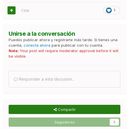
Para ácaros tarsonémido como la araña blanca
(Polyphagotarsonemus latus) se pueden tratar
Citar
1
Control biológico:
Se pueden usar ácaros Amblyseius
Unirse a la conversación
swirskii y Amblyseius californicus muy efectivos en el
Puedes publicar ahora y registrarte más tarde. Si tienes una
control de esta plaga y la de otros ácaros, sobre todo,
cuenta,
conecta ahora
para publicar con tu cuenta.
en condiciones de temperaturas altas y humedad baja.
Note:
Your post will require moderator approval before it will
be visible.
Control químico:
Para los tratamientos químicos se
pueden usar estos principios activos:
Responder a esta discusión...
Azufre
Dicofol
Endosulfán
Compartir
Fenbutestán
Hexitiazox
Seguidores
0
Es muy importante tener las zonas de cultivo