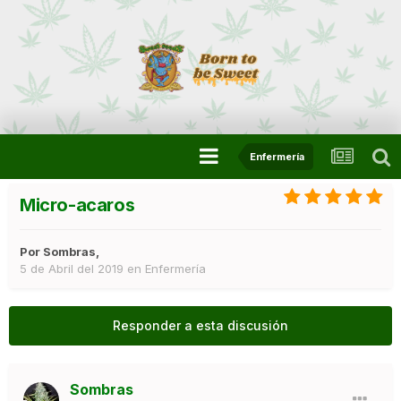
Enfermería
Micro-acaros
Por
Sombras
,
5 de Abril del 2019
en
Enfermería
Responder a esta discusión
Sombras