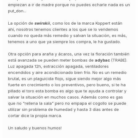
empiezan a ir de madre porque no puedes echarle nada es un
Azadiractina
put_don...
Piridaben
La opción de
swirskii
, como los de la marca Koppert están
ahí, nosotros tenemos clientes a los que se lo vendemos
Azufre
cuando no queda más remedio y salvan la situación, es más,
Azocicloestan
tenemos a uno que ya siempre los compra, le ha gustado.
Fenbutestan
Otra opción para araña y ácaros, una vez la floración también
está avanzada se pueden meter bombas de
adybac
(TRABE).
Hexitiazox (tiazolidina)
Luz apagada 12h, extracción apagada, ventiladores
Fenpiroximato(fenoxipiridazol)
encendidos y aire acondicionado bien frío. No es un remedio
brutal, es un plaguicida flojo, sigue siendo mejor algo más
Flufenoxuron(urea)
fuerte en crecimiento o los preventivos, pero bueno, si te ha
pillado el toro esta bomba es algo que te ayuda a controlar y
Piridaben
salvar la situación en muchos casos. Además como es gas
Propargita
que no "rellena la sala" pero no empapa el cogollo se puede
utilizar sin problema de humedad y hasta 3 días antes de
Spirodiclofen
cortar dice la propia marca.
Abamectina
Un saludo y buenos humos!