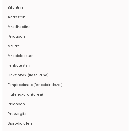
Bifentrin
Acrinatrin
Azadiractina
Piridaben
Azufre
Azocicloestan
Fenbutestan
Hexitiazox (tiazolidina)
Fenpiroximato(fenoxipiridazol)
Flufenoxuron(urea)
Piridaben
Propargita
Spirodiclofen