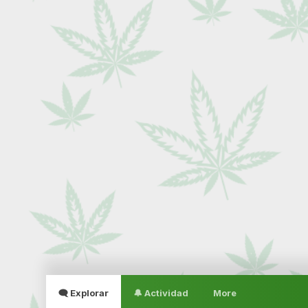
🗨 Explorar
🔔 Actividad
More