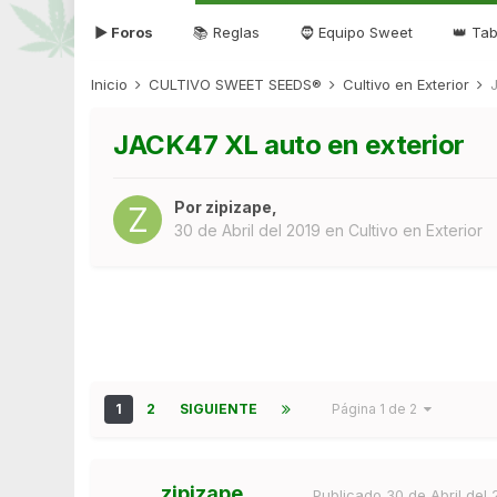
▶ Foros
📚 Reglas
🧔 Equipo Sweet
👑 Tab
Inicio
CULTIVO SWEET SEEDS®
Cultivo en Exterior
JACK47 XL auto en exterior
Por
zipizape
,
30 de Abril del 2019
en
Cultivo en Exterior
1
2
SIGUIENTE
Página 1 de 2
zipizape
Publicado
30 de Abril del 